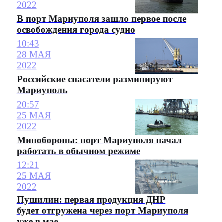
2022
В порт Мариуполя зашло первое после
освобождения города судно
10:43
28 МАЯ
2022
Российские спасатели разминируют
Мариуполь
20:57
25 МАЯ
2022
Минобороны: порт Мариуполя начал
работать в обычном режиме
12:21
25 МАЯ
2022
Пушилин: первая продукция ДНР
будет отгружена через порт Мариуполя
уже в мае