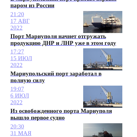
паром из России
21:20
17 АВГ
2022
Порт Мариуполя начнет отгружать
продукцию ДНР и ЛНР уже в этом году
17:27
15 ИЮЛ
2022
Мариупольский порт заработал в
полную силу
19:07
6 ИЮЛ
2022
Из освобожденного порта Мариуполя
вышло первое судно
20:30
31 МАЯ