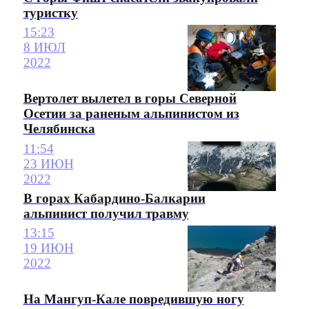
туристку
15:23
8 ИЮЛ
2022
Вертолет вылетел в горы Северной
Осетии за раненым альпинистом из
Челябинска
11:54
23 ИЮН
2022
В горах Кабардино-Балкарии
альпинист получил травму
13:15
19 ИЮН
2022
На Мангуп-Кале повредившую ногу