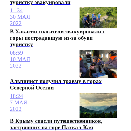
туристку эвакуировали
11:34
30 МАЯ
2022
В Хакасии спасатели эвакуировали с
горы пострадавшую из-за обуви
туристку
08:59
10 МАЯ
2022
Альпинист получил травму в горах
Северной Осетии
18:24
7 МАЯ
2022
В Крыму спасли путешественников,
застрявших на горе Пахкал-Кая