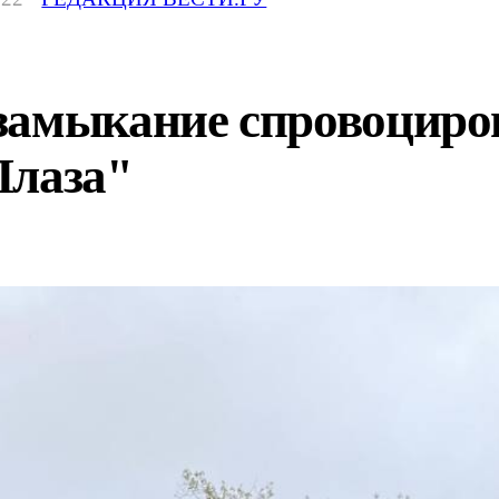
замыкание спровоциро
Плаза"