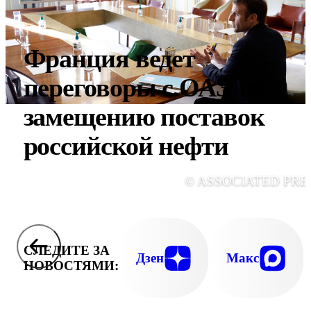
Франция ведет
переговоры с ОАЭ по
замещению поставок
российской нефти
© ASSOCIATED PRE
СЛЕДИТЕ ЗА
Дзен
Макс
НОВОСТЯМИ: