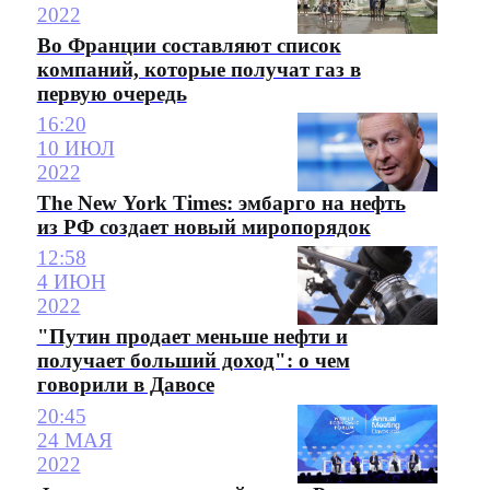
2022
Во Франции составляют список
компаний, которые получат газ в
первую очередь
16:20
10 ИЮЛ
2022
The New York Times: эмбарго на нефть
из РФ создает новый миропорядок
12:58
4 ИЮН
2022
"Путин продает меньше нефти и
получает больший доход": о чем
говорили в Давосе
20:45
24 МАЯ
2022