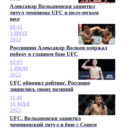
Александр Волкановски защитил
титул чемпиона UFC в полулегком
весе
08:41
3 ИЮЛ
2022
Россиянин Александр Волков одержал
победу в главном бою UFC
02:05
5 ИЮН
2022
UFC обновил рейтинг. Россияне
лишились своих позиций
11:46
10 МАЯ
2022
UFC. Волкановски защитил
чемпионский титул в бою с Соном