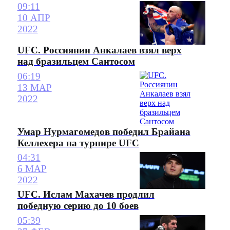
09:11
10 АПР
2022
UFC. Россиянин Анкалаев взял верх
над бразильцем Сантосом
06:19
13 МАР
2022
Умар Нурмагомедов победил Брайана
Келлехера на турнире UFC
04:31
6 МАР
2022
UFC. Ислам Махачев продлил
победную серию до 10 боев
05:39