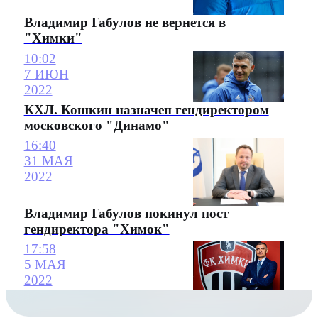
Владимир Габулов не вернется в
"Химки"
10:02
7 ИЮН
2022
КХЛ. Кошкин назначен гендиректором
московского "Динамо"
16:40
31 МАЯ
2022
Владимир Габулов покинул пост
гендиректора "Химок"
17:58
5 МАЯ
2022