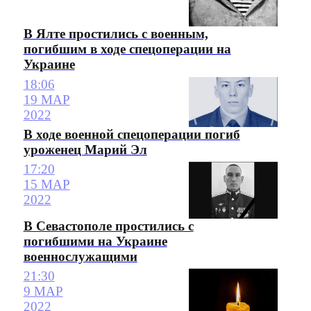
В Ялте простились с военным,
погибшим в ходе спецоперации на
Украине
18:06
19 МАР
2022
В ходе военной спецоперации погиб
уроженец Марий Эл
17:20
15 МАР
2022
В Севастополе простились с
погибшими на Украине
военнослужащими
21:30
9 МАР
2022