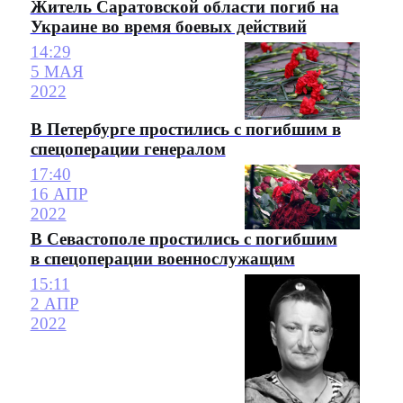
Житель Саратовской области погиб на
Украине во время боевых действий
14:29
5 МАЯ
2022
В Петербурге простились с погибшим в
спецоперации генералом
17:40
16 АПР
2022
В Севастополе простились с погибшим
в спецоперации военнослужащим
15:11
2 АПР
2022