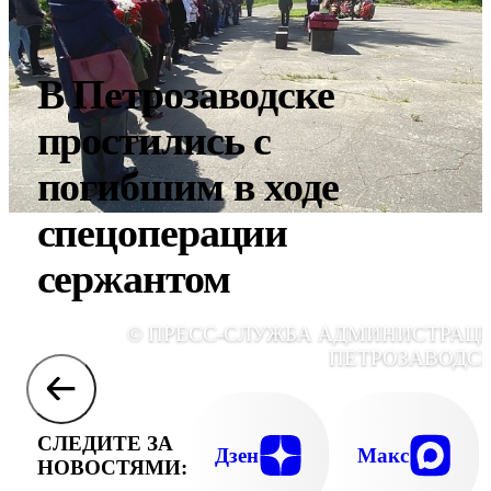
В Петрозаводске
простились с
погибшим в ходе
спецоперации
сержантом
© ПРЕСС-СЛУЖБА АДМИНИСТРАЦ
ПЕТРОЗАВОДС
СЛЕДИТЕ ЗА
Дзен
Макс
НОВОСТЯМИ: