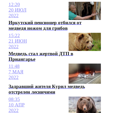
12:20
20 ИЮЛ
2022
Иркутский пенсионер отбился от
медведя ножом для грибов
15:22
21 ИЮН
2022
Медведь стал жертвой ДТП в
Приангарье
11:48
7 МАЯ
2022
Задравший жителя Курил медведь
отстрелен лесничими
08:35
10 АПР
2022