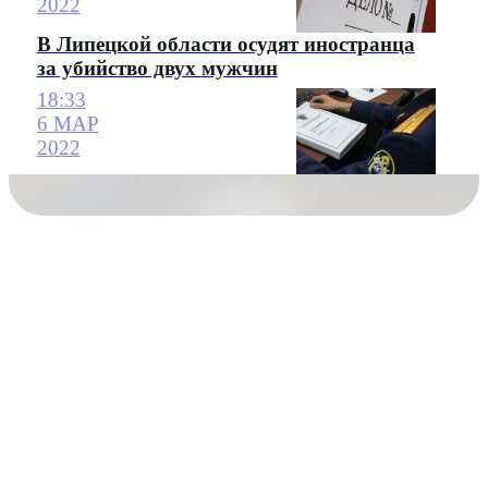
2022
В Липецкой области осудят иностранца
за убийство двух мужчин
18:33
6 МАР
2022