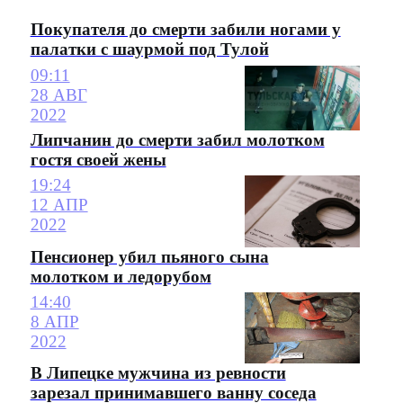
Покупателя до смерти забили ногами у
палатки с шаурмой под Тулой
09:11
28 АВГ
2022
Липчанин до смерти забил молотком
гостя своей жены
19:24
12 АПР
2022
Пенсионер убил пьяного сына
молотком и ледорубом
14:40
8 АПР
2022
В Липецке мужчина из ревности
зарезал принимавшего ванну соседа