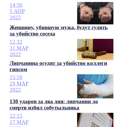
14:50
5 АПР
2022
Женщину, убившую мужа, будут судить
за убийство соседа
12:32
31 МАР
2022
Липчанина осудят за убийство коллеги
гипсом
15:59
29 МАР
2022
130 ударов за два дня: липчанин до
смерти избил собутыльника
22:15
17 МАР