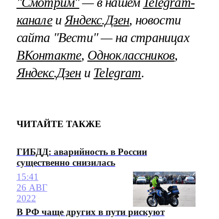
"Смотрим"
— в нашем
Telegram-
канале
и
Яндекс.Дзен
, новости
сайта "Вести" — на страницах
ВКонтакте
,
Одноклассников
,
Яндекс.Дзен
и
Telegram
.
ЧИТАЙТЕ ТАКЖЕ
ГИБДД: аварийность в России
существенно снизилась
15:41
26 АВГ
2022
В РФ чаще других в пути рискуют