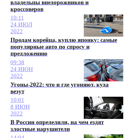
владельцы внедорожников и
кроссоверов
10:11
24 ИЮЛ
2022
Продам корейца, куплю японку: самые
популярные авто по спросу и
предложению
09:38
24 ИЮН
2022
Угоны-2022: что и где угоняют, куда
везут
10:01
8 ИЮН
2022
В России определили, на чем ездят
злостные нарушители
14:04