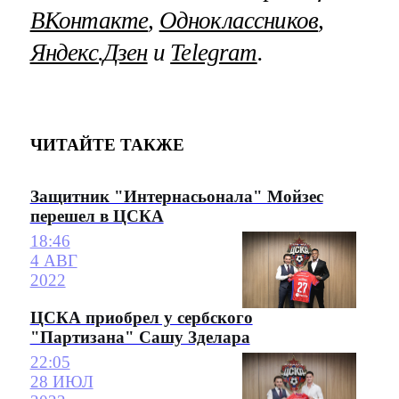
ВКонтакте
,
Одноклассников
,
Яндекс.Дзен
и
Telegram
.
ЧИТАЙТЕ ТАКЖЕ
Защитник "Интернасьонала" Мойзес
перешел в ЦСКА
18:46
4 АВГ
2022
ЦСКА приобрел у сербского
"Партизана" Сашу Зделара
22:05
28 ИЮЛ