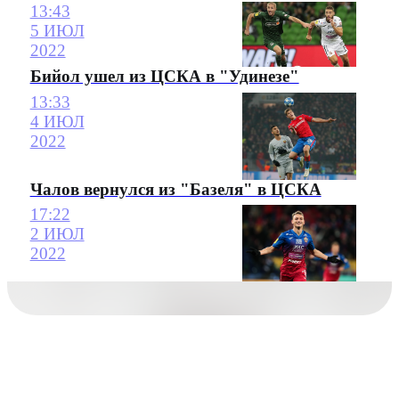
13:43
5 ИЮЛ
2022
Бийол ушел из ЦСКА в "Удинезе"
13:33
4 ИЮЛ
2022
Чалов вернулся из "Базеля" в ЦСКА
17:22
2 ИЮЛ
2022