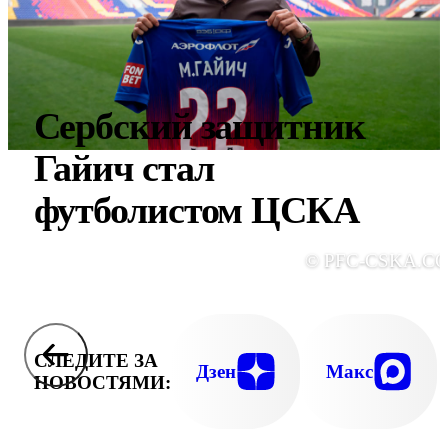
Сербский защитник
Гайич стал
футболистом ЦСКА
© PFC-CSKA.C
СЛЕДИТЕ ЗА
Дзен
Макс
НОВОСТЯМИ: