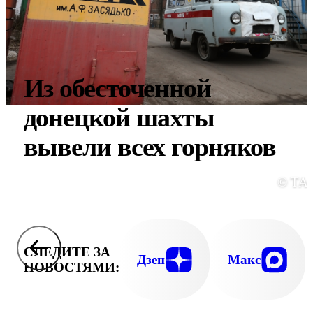
Из обесточенной
донецкой шахты
вывели всех горняков
© ТА
СЛЕДИТЕ ЗА
Дзен
Макс
НОВОСТЯМИ: