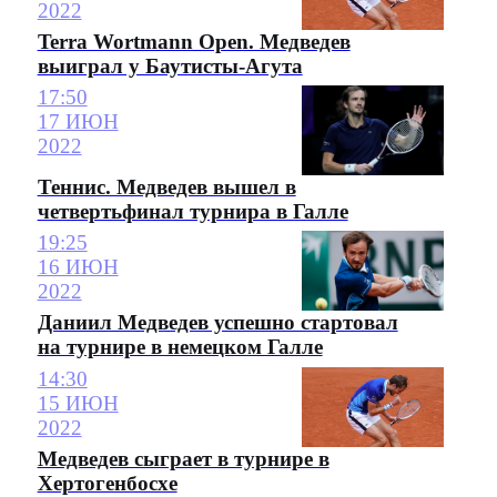
2022
Terra Wortmann Open. Медведев
выиграл у Баутисты-Агута
17:50
17 ИЮН
2022
Теннис. Медведев вышел в
четвертьфинал турнира в Галле
19:25
16 ИЮН
2022
Даниил Медведев успешно стартовал
на турнире в немецком Галле
14:30
15 ИЮН
2022
Медведев сыграет в турнире в
Хертогенбосхе