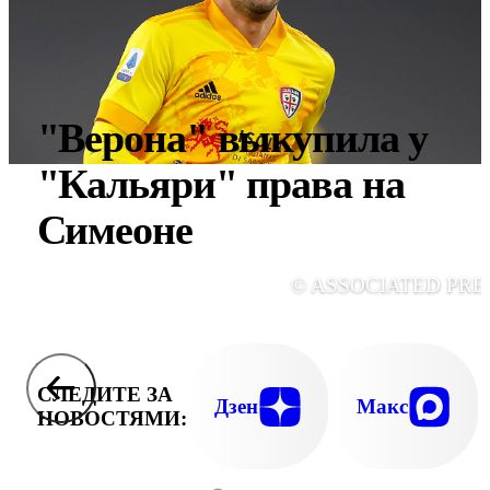
"Верона" выкупила у
"Кальяри" права на
Симеоне
© ASSOCIATED PRE
СЛЕДИТЕ ЗА
Дзен
Макс
НОВОСТЯМИ: