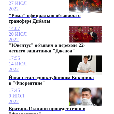
27 ИЮЛ
2022
"Рома" официально объявила о
трансфере Дибалы
14:07
20 ИЮЛ
2022
"Ювентус" объявил о переходе 22-
летнего защитника "Дженоа"
17:55
14 ИЮЛ
2022
Йович стал одноклубником Кокорина
в "Фиорентине"
17:45
9 ИЮЛ
2022
Вратарь Голлини проведет сезон в