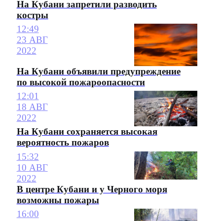
На Кубани запретили разводить
костры
12:49
23 АВГ
2022
На Кубани объявили предупреждение
по высокой пожароопасности
12:01
18 АВГ
2022
На Кубани сохраняется высокая
вероятность пожаров
15:32
10 АВГ
2022
В центре Кубани и у Черного моря
возможны пожары
16:00