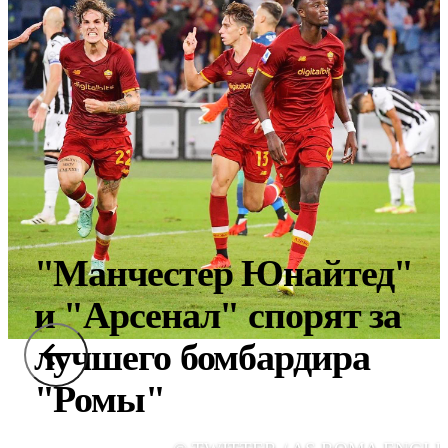
"Манчестер Юнайтед"
и "Арсенал" спорят за
лучшего бомбардира
"Ромы"