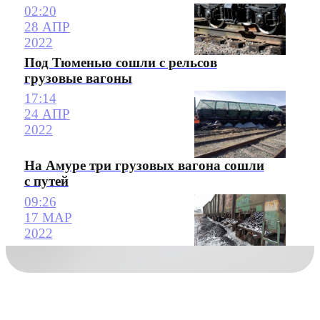
02:20
28 АПР
2022
Под Тюменью сошли с рельсов
грузовые вагоны
17:14
24 АПР
2022
На Амуре три грузовых вагона сошли
с путей
09:26
17 МАР
2022