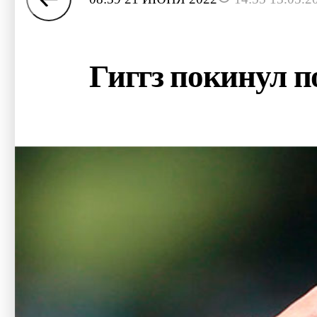
Гиггз покинул п