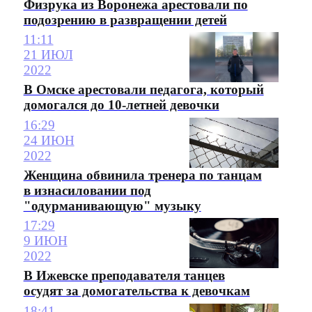
Физрука из Воронежа арестовали по
подозрению в развращении детей
11:11
21 ИЮЛ
2022
В Омске арестовали педагога, который
домогался до 10-летней девочки
16:29
24 ИЮН
2022
Женщина обвинила тренера по танцам
в изнасиловании под
"одурманивающую" музыку
17:29
9 ИЮН
2022
В Ижевске преподавателя танцев
осудят за домогательства к девочкам
18:41