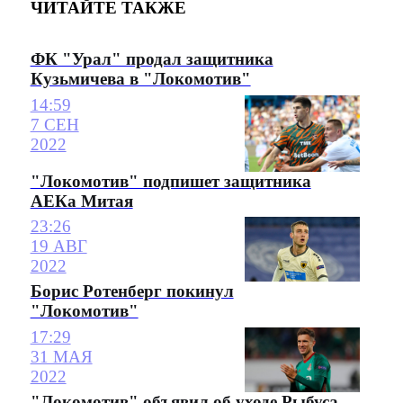
ЧИТАЙТЕ ТАКЖЕ
ФК "Урал" продал защитника
Кузьмичева в "Локомотив"
14:59
7 СЕН
2022
"Локомотив" подпишет защитника
АЕКа Митая
23:26
19 АВГ
2022
Борис Ротенберг покинул
"Локомотив"
17:29
31 МАЯ
2022
"Локомотив" объявил об уходе Рыбуса