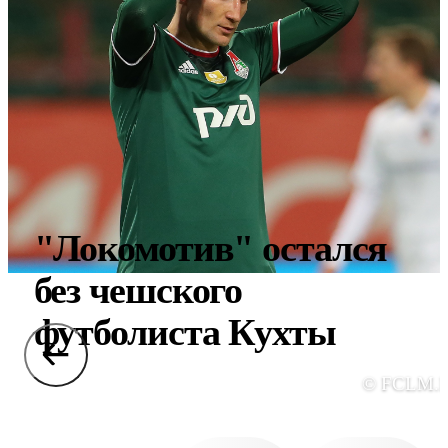
"Локомотив" остался
без чешского
футболиста Кухты
© FCLM.