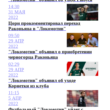
14:30
31 МАЯ
2022
Цорн прокомментировал переход
Раконьяца в "Локомотив"
09:50
29 АПР
2022
"Локомотив" объявил о приобретении
черногорца Раконьяца
02:29
29 АПР
2022
"Локомотив" объявил об уходе
Корнетки из клуба
11:15
5 АПР
2022
Футбольный "Локомотив" уйдет с