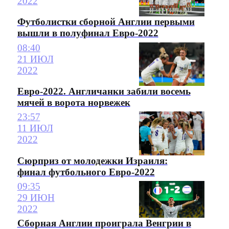
2022
Футболистки сборной Англии первыми
вышли в полуфинал Евро-2022
08:40
21 ИЮЛ
2022
Евро-2022. Англичанки забили восемь
мячей в ворота норвежек
23:57
11 ИЮЛ
2022
Сюрприз от молодежки Израиля:
финал футбольного Евро-2022
09:35
29 ИЮН
2022
Сборная Англии проиграла Венгрии в