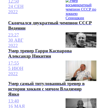
12:50
24 СЕН
2022
Скончался двукратный чемпион СССР
Веденин
23:27
30 АВГ
2022
Умер тренер Гарри Каспарова
Александр Никитин
17:55
5 ИЮН
2022
Умер самый титулованный тренер в
истории хоккея с мячом Владимир
Янко
13:40
16 МАЯ