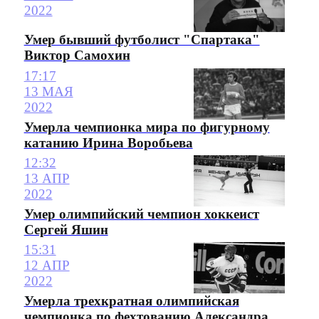
2022
Умер бывший футболист "Спартака"
Виктор Самохин
17:17
13 МАЯ
2022
Умерла чемпионка мира по фигурному
катанию Ирина Воробьева
12:32
13 АПР
2022
Умер олимпийский чемпион хоккеист
Сергей Яшин
15:31
12 АПР
2022
Умерла трехкратная олимпийская
чемпионка по фехтованию Александра