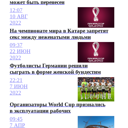
может быть перенесен
12:07
10 АВГ
2022
На чемпионате мира в Катаре запретят
секс между неженатыми людьми
09:37
22 ИЮН
2022
Футболисты Германии решили
сыграть в форме женской бундестим
22:21
7 ИЮН
2022
Организаторы World Cup признались
в эксплуатации рабочих
09:45
7 АПР