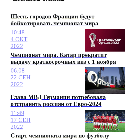
Шесть городов Франции будут
бойкотировать чемпионат мира
10:48
4 ОКТ
2022
Чемпионат мира. Катар прекратит
выдачу краткосрочных виз с 1 ноября
06:08
22 СЕН
2022
Глава МВД Германии потребовала
отстранить россиян от Евро-2024
11:49
17 СЕН
2022
Старт чемпионата мира по футболу