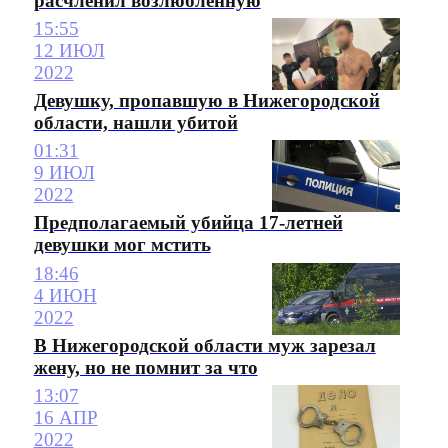
расчленил возлюбленную
15:55
12 ИЮЛ
2022
Девушку, пропавшую в Нижегородской
области, нашли убитой
01:31
9 ИЮЛ
2022
Предполагаемый убийца 17-летней
девушки мог мстить
18:46
4 ИЮН
2022
В Нижегородской области муж зарезал
жену, но не помнит за что
13:07
16 АПР
2022