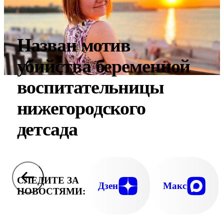
Назван мотив
убийства беременной
воспитательницы
нижегородского
детсада
СЛЕДИТЕ ЗА
Дзен
Макс
НОВОСТЯМИ: