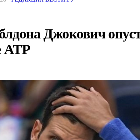
блдона Джокович опуст
е ATP