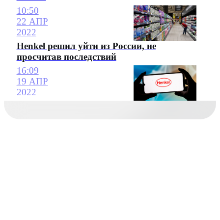
10:50
22 АПР
2022
Henkel решил уйти из России, не
просчитав последствий
16:09
19 АПР
2022