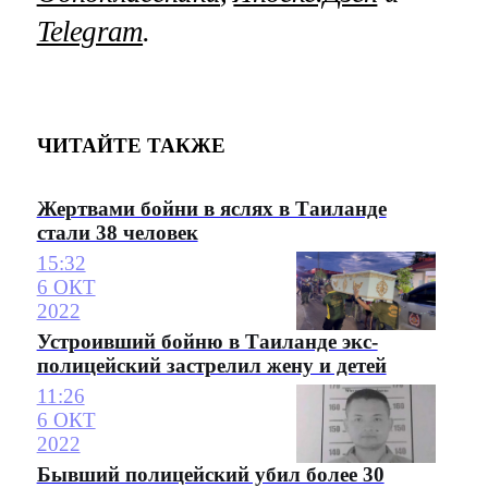
Telegram
.
ЧИТАЙТЕ ТАКЖЕ
Жертвами бойни в яслях в Таиланде
стали 38 человек
15:32
6 ОКТ
2022
Устроивший бойню в Таиланде экс-
полицейский застрелил жену и детей
11:26
6 ОКТ
2022
Бывший полицейский убил более 30