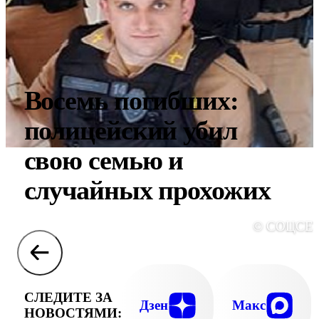
Восемь погибших:
полицейский убил
свою семью и
случайных прохожих
© СОЦСЕ
СЛЕДИТЕ ЗА
Дзен
Макс
НОВОСТЯМИ: