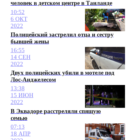
человек в детском центре в Таиланде
10:52
6 ОКТ
2022
Полицейский застрелил отца и сестру
бывшей жены
16:55
14 СЕН
2022
Двух полицейских убили в мотеле под
Лос-Анджелесом
13:38
15 ИЮН
2022
В Эквадоре расстреляли спящую
семью
07:13
18 АПР