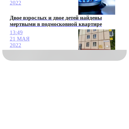
2022
Двое взрослых и двое детей найдены
мертвыми в подмосковной квартире
13:49
21 МАЯ
2022