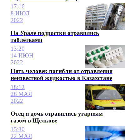
17:16
8 ИЮЛ
2022
На Урале подростки отравились
таблетками
13:20
14 ИЮН
2022
Пять человек погибли от отравления
неизвестной жидкостью в Казахстане
18:12
28 МАЯ
2022
Отец и дочь отравились угарным
газом в Щелкове
15:30
22 МАЯ