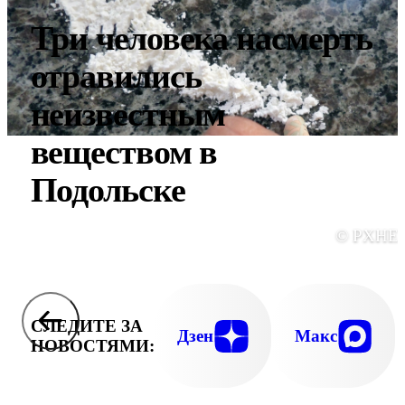
Три человека насмерть
отравились
неизвестным
веществом в
Подольске
© PXHE
СЛЕДИТЕ ЗА
Дзен
Макс
НОВОСТЯМИ: