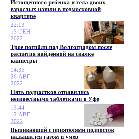
Истощенного ребенка и тела двоих
взрослых нашли в подмосковной
квартире
22:13
13 СЕН
2022
Трое погибли под Волгоградом после
распития найденной на свалке
канистры
14:35
26 АВГ
2022
Пять подростков отравились
неизвестными таблетками в Уфе
13:44
12 АВГ
2022
Выпивавший с приятелями подросток
надышался газом и умер