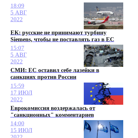
18:09
5 АВГ
2022
ЕК: русские не принимают турбину
Siemens, чтобы не поставлять газ в ЕС
15:07
5 АВГ
2022
СМИ: ЕС оставил себе лазейки в
санкциях против России
15:59
17 ИЮЛ
2022
Еврокомиссия воздержалась от
"санкционных" комментариев
14:00
15 ИЮЛ
2022