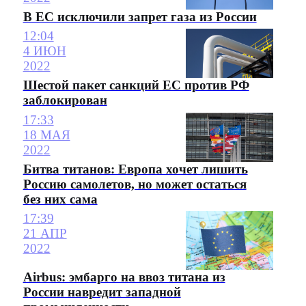
В ЕС исключили запрет газа из России
12:04
4 ИЮН
2022
Шестой пакет санкций ЕС против РФ
заблокирован
17:33
18 МАЯ
2022
Битва титанов: Европа хочет лишить
Россию самолетов, но может остаться
без них сама
17:39
21 АПР
2022
Airbus: эмбарго на ввоз титана из
России навредит западной