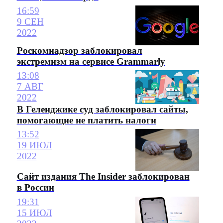
16:59
9 СЕН
2022
Роскомнадзор заблокировал
экстремизм на сервисе Grammarly
13:08
7 АВГ
2022
В Геленджике суд заблокировал сайты,
помогающие не платить налоги
13:52
19 ИЮЛ
2022
Сайт издания The Insider заблокирован
в России
19:31
15 ИЮЛ