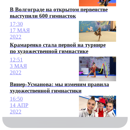
В Волгограде на открытом первенстве
выступили 600 гимнасток
17:30
17 МАЯ
2022
Крамаренко стала первой на турнире
по художественной гимнастике
12:51
3 МАЯ
2022
Винер-Усманова: мы изменим правила
художественной гимнастики
16:50
14 АПР
2022