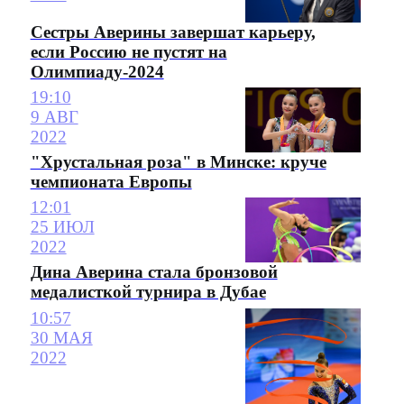
Сестры Аверины завершат карьеру,
если Россию не пустят на
Олимпиаду-2024
19:10
9 АВГ
2022
"Хрустальная роза" в Минске: круче
чемпионата Европы
12:01
25 ИЮЛ
2022
Дина Аверина стала бронзовой
медалисткой турнира в Дубае
10:57
30 МАЯ
2022