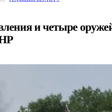
авления и четыре оруж
ДНР