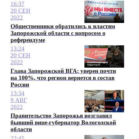
16:37
20 СЕН
2022
Общественники обратились к властям
Запорожской области с вопросом о
референдуме
13:24
20 СЕН
2022
Глава Запорожской ВГА: уверен почти
на 100%, что регион вернется в состав
России
13:34
9 АВГ
2022
Правительство Запорожья возглавил
бывший вице-губернатор Вологодской
области
22:45