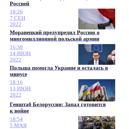
Россией
18:26
7 СЕН
2022
Моравецкий предупредил Россию о
многомиллионной польской армии
16:30
14 ИЮН
2022
Польша помогла Украине и осталась в
минусе
18:16
13 ИЮН
2022
Генштаб Белоруссии: Запад готовится
к войне
18:54
5 МАЯ