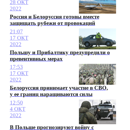
28 ОКТ
2022
Россия и Белоруссия готовы вместе
защищать рубежи от провокаций
21:07
17 ОКТ
2022
Польшу и Прибалтику предупредили о
превентивных мерах
17:53
17 ОКТ
2022
Белоруссия принимает участие в СВО,
у ее границ наращиваются силы
12:50
4 ОКТ
2022
В Польше прогнозируют войну с