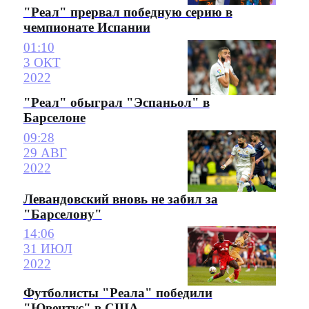
"Реал" прервал победную серию в
чемпионате Испании
01:10
3 ОКТ
2022
"Реал" обыграл "Эспаньол" в
Барселоне
09:28
29 АВГ
2022
Левандовский вновь не забил за
"Барселону"
14:06
31 ИЮЛ
2022
Футболисты "Реала" победили
"Ювентус" в США