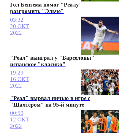
Гол Бензема помог "Реалу"
разгромить "Эльче"
03:32
20 ОКТ
2022
"Реал" выиграл у "Барселоны"
испанское "класико"
19:29
16 ОКТ
2022
"Реал" вырвал ничью в игре с
"Шахтером" на 95-й минуте
00:50
12 ОКТ
2022