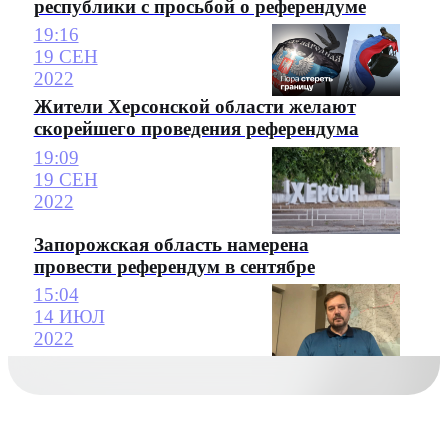
республики с просьбой о референдуме
19:16
19 СЕН
2022
Жители Херсонской области желают
скорейшего проведения референдума
19:09
19 СЕН
2022
Запорожская область намерена
провести референдум в сентябре
15:04
14 ИЮЛ
2022