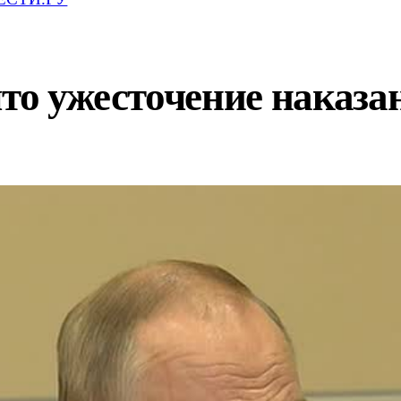
что ужесточение наказа