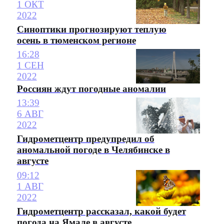
1 ОКТ
2022
Синоптики прогнозируют теплую
осень в тюменском регионе
16:28
1 СЕН
2022
Россиян ждут погодные аномалии
13:39
6 АВГ
2022
Гидрометцентр предупредил об
аномальной погоде в Челябинске в
августе
09:12
1 АВГ
2022
Гидрометцентр рассказал, какой будет
погода на Ямале в августе