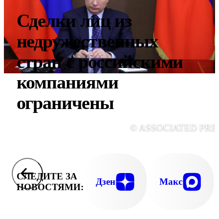
Сделки лиц из
недружественных
стран с российскими
компаниями
ограничены
© ASSOCIATED PRE
СЛЕДИТЕ ЗА
Дзен
Макс
НОВОСТЯМИ: