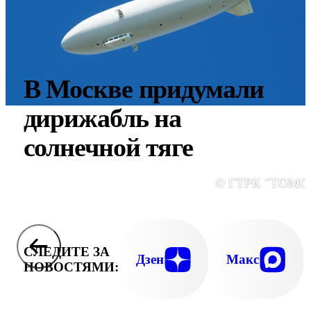
В Москве придумали
дирижабль на
солнечной тяге
© ГТРК "ТОМС
СЛЕДИТЕ ЗА
Дзен
Макс
НОВОСТЯМИ: