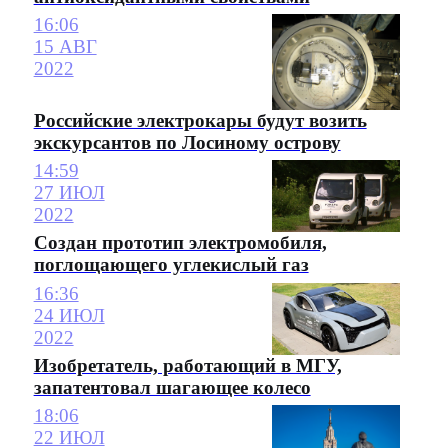
16:06
15 АВГ
2022
Российские электрокары будут возить
экскурсантов по Лосиному острову
14:59
27 ИЮЛ
2022
Создан прототип электромобиля,
поглощающего углекислый газ
16:36
24 ИЮЛ
2022
Изобретатель, работающий в МГУ,
запатентовал шагающее колесо
18:06
22 ИЮЛ