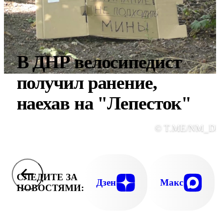
В ДНР велосипедист
получил ранение,
наехав на "Лепесток"
© T.ME/NM_D
СЛЕДИТЕ ЗА
Дзен
Макс
НОВОСТЯМИ: