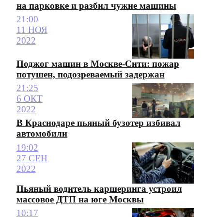
на парковке и разбил чужие машины
21:00
11 НОЯ
2022
Поджог машин в Москве-Сити: пожар
потушен, подозреваемый задержан
21:25
6 ОКТ
2022
В Краснодаре пьяный бузотер избивал
автомобили
19:02
27 СЕН
2022
Пьяный водитель каршеринга устроил
массовое ДТП на юге Москвы
10:17