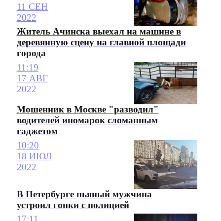
11 СЕН
2022
Житель Ачинска выехал на машине в
деревянную сцену на главной площади
города
11:19
17 АВГ
2022
Мошенник в Москве "разводил"
водителей иномарок сломанным
гаджетом
10:20
18 ИЮЛ
2022
В Петербурге пьяный мужчина
устроил гонки с полицией
17:11