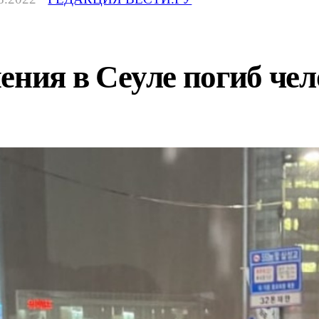
ения в Сеуле погиб чел