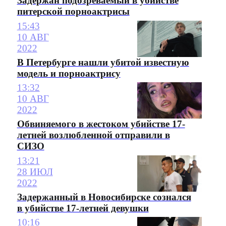
Задержан подозреваемый в убийстве
питерской порноактрисы
15:43
10 АВГ
2022
В Петербурге нашли убитой известную
модель и порноактрису
13:32
10 АВГ
2022
Обвиняемого в жестоком убийстве 17-
летней возлюбленной отправили в
СИЗО
13:21
28 ИЮЛ
2022
Задержанный в Новосибирске сознался
в убийстве 17-летней девушки
10:16