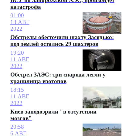
ВСУ по Запорожской АЭС, произойдет
катастрофа
01:00
13 АВГ
2022
Обстрелы обесточили шахту Засядько:
под землей остались 29 шахтеров
19:20
11 АВГ
2022
Обстрел ЗАЭС: три снаряда легли у
хранилища изотопов
18:15
11 АВГ
2022
Киев заподозрили "в отсутствии
мозгов"
20:58
6 АВГ