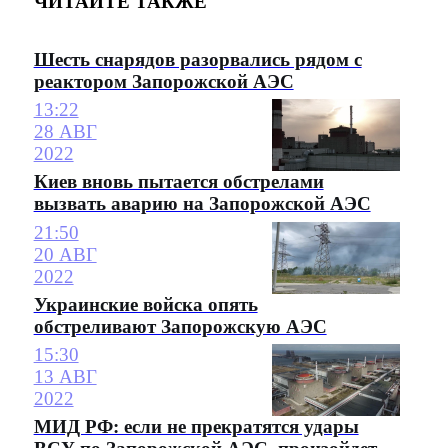
ЧИТАЙТЕ ТАКЖЕ
Шесть снарядов разорвались рядом с
реактором Запорожской АЭС
13:22
28 АВГ
2022
Киев вновь пытается обстрелами
вызвать аварию на Запорожской АЭС
21:50
20 АВГ
2022
Украинские войска опять
обстреливают Запорожскую АЭС
15:30
13 АВГ
2022
МИД РФ: если не прекратятся удары