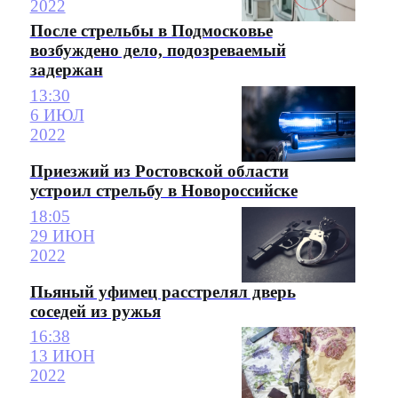
2022
После стрельбы в Подмосковье
возбуждено дело, подозреваемый
задержан
13:30
6 ИЮЛ
2022
Приезжий из Ростовской области
устроил стрельбу в Новороссийске
18:05
29 ИЮН
2022
Пьяный уфимец расстрелял дверь
соседей из ружья
16:38
13 ИЮН
2022