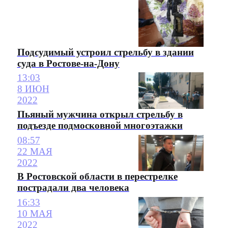
Подсудимый устроил стрельбу в здании
суда в Ростове-на-Дону
13:03
8 ИЮН
2022
Пьяный мужчина открыл стрельбу в
подъезде подмосковной многоэтажки
08:57
22 МАЯ
2022
В Ростовской области в перестрелке
пострадали два человека
16:33
10 МАЯ
2022