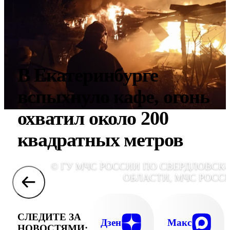
В Екатеринбурге
вспыхнуло кафе, огонь
охватил около 200
квадратных метров
© ГУ МЧС РОССИИ ПО СВЕРДЛОВСК
ОБЛАСТИ, МЧС РОСС
СЛЕДИТЕ ЗА
Дзен
Макс
НОВОСТЯМИ: