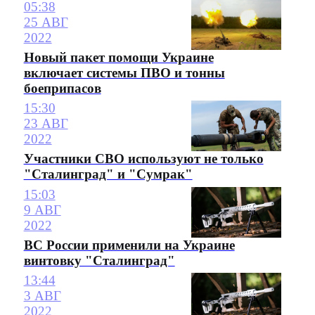
05:38
25 АВГ
2022
Новый пакет помощи Украине
включает системы ПВО и тонны
боеприпасов
15:30
23 АВГ
2022
Участники СВО используют не только
"Сталинград" и "Сумрак"
15:03
9 АВГ
2022
ВС России применили на Украине
винтовку "Сталинград"
13:44
3 АВГ
2022