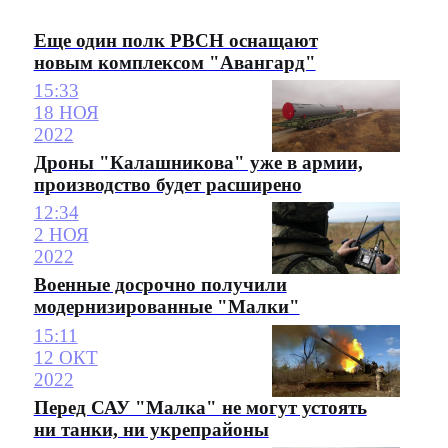
Еще один полк РВСН оснащают
новым комплексом "Авангард"
15:33
18 НОЯ
2022
Дроны "Калашникова" уже в армии,
производство будет расширено
12:34
2 НОЯ
2022
Военные досрочно получили
модернизированные "Малки"
15:11
12 ОКТ
2022
Перед САУ "Малка" не могут устоять
ни танки, ни укрепрайоны