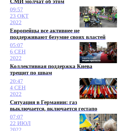
СМИ молчат об этом
09:57
23 ОКТ
2022
Европейцы все активнее не
поддерживают безумие своих властей
05:07
6 СЕН
2022
Коллективная поддержка Киева
трещит по швам
20:47
4 СЕН
2022
Ситуация в Германии: газ
выключается, включается гестапо
07:07
22 ИЮЛ
2022