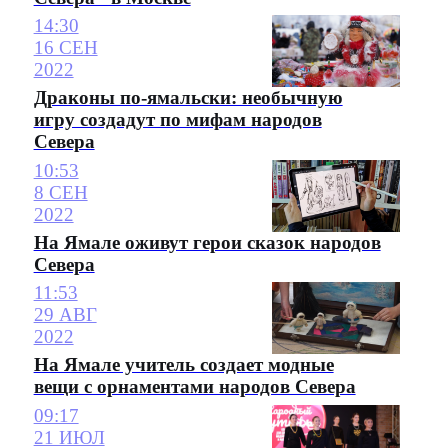
14:30
16 СЕН
2022
Драконы по-ямальски: необычную
игру создадут по мифам народов
Севера
10:53
8 СЕН
2022
На Ямале оживут герои сказок народов
Севера
11:53
29 АВГ
2022
На Ямале учитель создает модные
вещи с орнаментами народов Севера
09:17
21 ИЮЛ